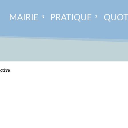
MAIRIE
PRATIQUE
QUOT
ctive
e Callas, accompagné des membres du Conseil Municipal, a commémoré
ent aux Morts, puis, un vin d'honneur a été offert dans la cour...