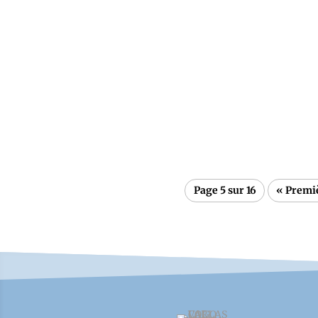
Le traditionnel "Lou Dejeuna" du 1er mai a é
PRADOURAT, a orchestré un événement convivi
Page 5 sur 16
« Premi