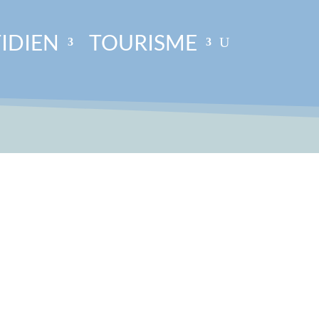
IDIEN
TOURISME
 la Fête Nationale. La cérémonie a débuté à