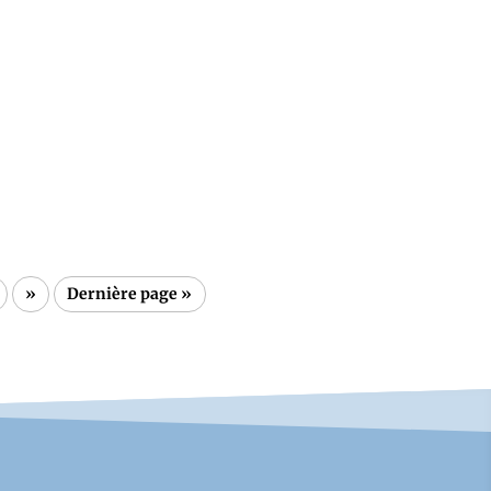
née par Estelle PASQUALI et Margot
s 9h00 du...
»
Dernière page »