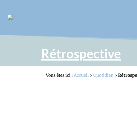
Rétrospective
Vous êtes ici :
Accueil
>
Quotidien
>
Rétrospe
Ce lundi 14 juillet, Daniel Maria, Maire d
11h00 par un dépôt de gerbe au pied du Monum