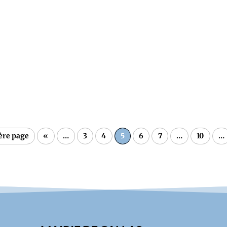
té un réel succès. Une fois de plus, l'équipe du Comité des Fêtes, me
al qui a réuni de nombreux participants sur la place du village dè
ère page
«
…
3
4
5
6
7
…
10
…