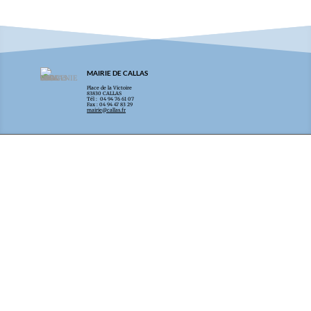
MAIRIE DE CALLAS
Place de la Victoire
83830 CALLAS
Tél : 04 94 76 61 07
Fax : 04 94 47 83 29
mairie@callas.fr