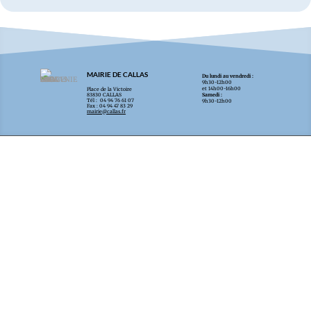
MAIRIE DE CALLAS
Du lundi au vendredi :
9h30-12h00
et 14h00-16h00
Place de la Victoire
83830 CALLAS
Samedi :
Tél : 04 94 76 61 07
9h30-12h00
Fax : 04 94 47 83 29
mairie@callas.fr