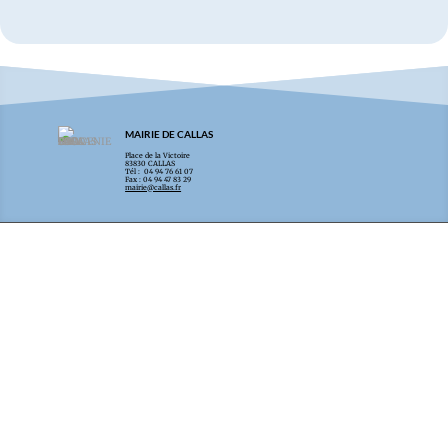
MAIRIE DE CALLAS
Place de la Victoire
83830 CALLAS
Tél : 04 94 76 61 07
Fax : 04 94 47 83 29
mairie@callas.fr