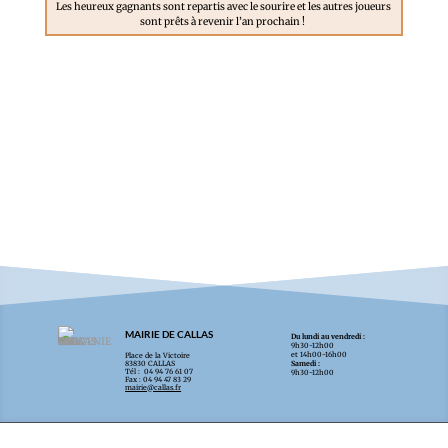
Les heureux gagnants sont repartis avec le sourire et les autres joueurs
sont prêts à revenir l’an prochain !
MAIRIE DE CALLAS
Du lundi au vendredi :
9h30-12h00
et 14h00-16h00
Place de la Victoire
83830 CALLAS
Samedi :
Tél : 04 94 76 61 07
9h30-12h00
Fax : 04 94 47 83 29
mairie@callas.fr