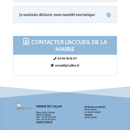
Je souhaite déclarer mon meublé touristique
CONTACTER L’ACCUEIL DE LA
MAIRIE
04 94 76 61 07
accueil@callas.fr
MAIRIE DE CALLAS
Du lundi au vendredi :
9h30-12h00
et 14h00-16h00
Place de la Victoire
83830 CALLAS
Samedi :
Tél : 04 94 76 61 07
9h30-12h00
Fax : 04 94 47 83 29
mairie@callas.fr