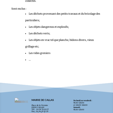
collectés.
Sont exclus :
Les déchets provenant des petits travaux et du bricolage des
particuliers;
Les objets dangereux et explosifs;
Les déchets verts;
Les objets en vrac tel que planche, bidons divers, vieux
grillage etc;
Les vides greniers
…
MAIRIE DE CALLAS
Du lundi au vendredi :
9h30-12h00
et 14h00-16h00
Place de la Victoire
83830 CALLAS
Samedi :
Tél : 04 94 76 61 07
9h30-12h00
Fax : 04 94 47 83 29