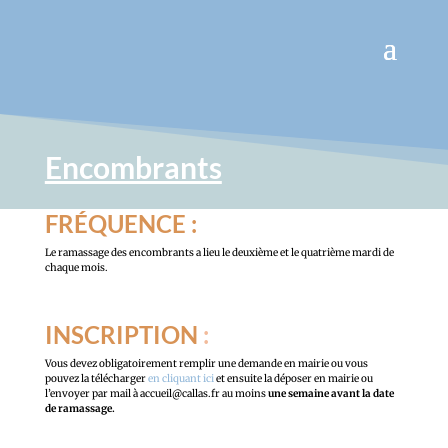
Encombrants
FRÉQUENCE :
Le ramassage des encombrants a lieu le deuxième et le quatrième mardi de
chaque mois.
INSCRIPTION
:
Vous devez obligatoirement remplir une demande en mairie ou vous
pouvez la télécharger
en cliquant ici
et ensuite la déposer en mairie ou
l’envoyer par mail à accueil@callas.fr au moins
une semaine avant la date
de ramassage.