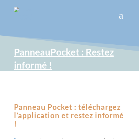
PanneauPocket : Restez
informé !
Panneau Pocket : téléchargez
l’application et restez informé
!