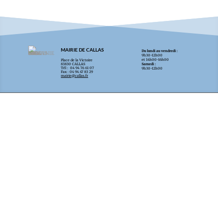
MAIRIE DE CALLAS
Du lundi au vendredi :
9h30-12h00
et 14h00-16h00
Place de la Victoire
83830 CALLAS
Samedi :
Tél : 04 94 76 61 07
9h30-12h00
Fax : 04 94 47 83 29
mairie@callas.fr