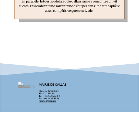
En parallèle, le tournoi de la Boule Callassienne a rencontré un vif
succès, rassemblant une soixantaine d’équipes dans une atmosphère
aussi compétitive que conviviale.
MAIRIE DE CALLAS
Place de la Victoire
83830 CALLAS
Tél : 04 94 76 61 07
Fax : 04 94 47 83 29
mairie@callas.fr