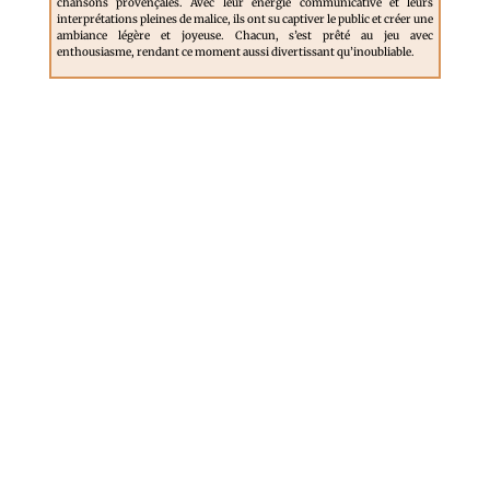
chansons provençales. Avec leur énergie communicative et leurs
interprétations pleines de malice, ils ont su captiver le public et créer une
ambiance légère et joyeuse. Chacun, s’est prêté au jeu avec
enthousiasme, rendant ce moment aussi divertissant qu’inoubliable.