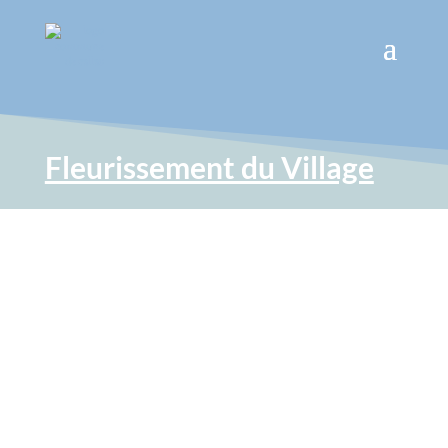
Fleurissement du Village
Dans le cadre du fleurissement
du village, différentes petites
jardinières ont été réalisées par
les services techniques dont
celles du boulevard des Poilus,