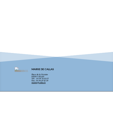
de l’ancienne route de
Bargemon…
MAIRIE DE CALLAS
Place de la Victoire
83830 CALLAS
Tél : 04 94 76 61 07
Fax : 04 94 47 83 29
mairie@callas.fr