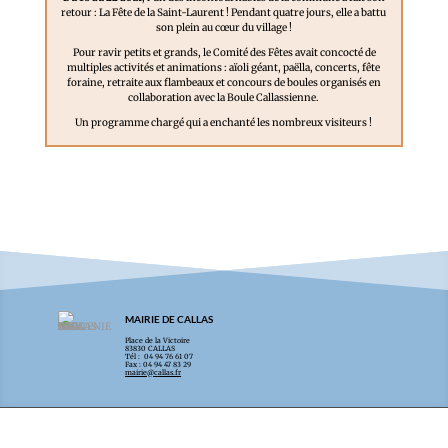
retour : La Fête de la Saint-Laurent ! Pendant quatre jours, elle a battu
son plein au cœur du village !
Pour ravir petits et grands, le Comité des Fêtes avait concocté de
multiples activités et animations : aïoli géant, paëlla, concerts, fête
foraine, retraite aux flambeaux et concours de boules organisés en
collaboration avec la Boule Callassienne.
Un programme chargé qui a enchanté les nombreux visiteurs !
MAIRIE DE CALLAS
Place de la Victoire
83830 CALLAS
Tél : 04 94 76 61 07
Fax : 04 94 47 83 29
mairie@callas.fr