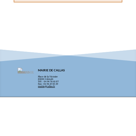
MAIRIE DE CALLAS
Place de la Victoire
83830 CALLAS
Tél : 04 94 76 61 07
Fax : 04 94 47 83 29
mairie@callas.fr