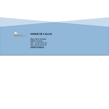
MAIRIE DE CALLAS
Place de la Victoire
83830 CALLAS
Tél : 04 94 76 61 07
Fax : 04 94 47 83 29
mairie@callas.fr