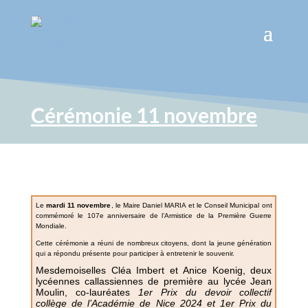
Cérémonie 11 novembre
Le
mardi
11 novembre
, le Maire Daniel MARIA et le Conseil Municipal ont
commémoré le 107e anniversaire de l’Armistice de la Première Guerre
Mondiale.
Cette cérémonie a réuni de nombreux citoyens, dont l
a jeune génération
qui a répondu présente pour participer à entretenir le souvenir.
Mesdemoiselles Cléa Imbert et Anice Koenig, deux
lycéennes callassiennes de première au lycée Jean
Moulin, co-lauréates
1er Prix du devoir collectif
collège de l’Académie de Nice 2024 et 1er Prix du