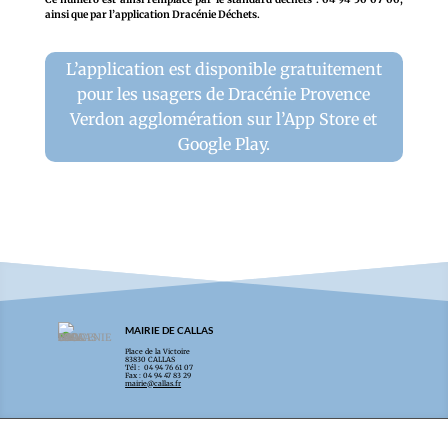
ainsi que par l’application Dracénie Déchets.
L’application est disponible gratuitement
pour les usagers de Dracénie Provence
Verdon agglomération sur l’App Store et
Google Play.
MAIRIE DE CALLAS
Place de la Victoire
83830 CALLAS
Tél : 04 94 76 61 07
Fax : 04 94 47 83 29
mairie@callas.fr